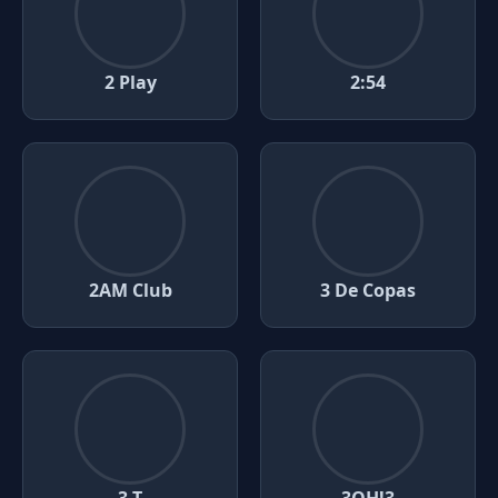
2 Play
2:54
2AM Club
3 De Copas