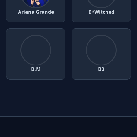
Ariana Grande
B*Witched
B.M
B3