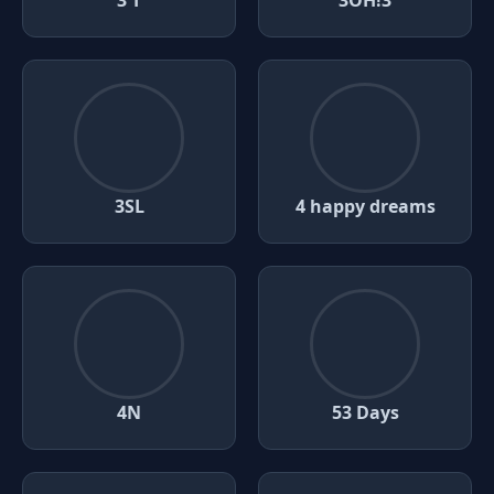
3 T
3OH!3
3SL
4 happy dreams
4N
53 Days