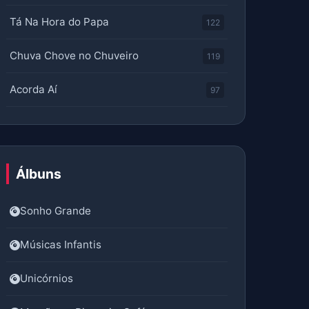
Tá Na Hora do Papa
122
Chuva Chove no Chuveiro
119
Acorda Aí
97
Álbuns
Sonho Grande
Músicas Infantis
Unicórnios