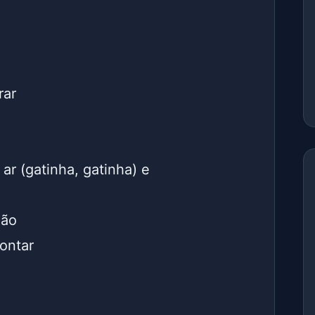
rar
o
ar (gatinha, gatinha) e
não
ontar