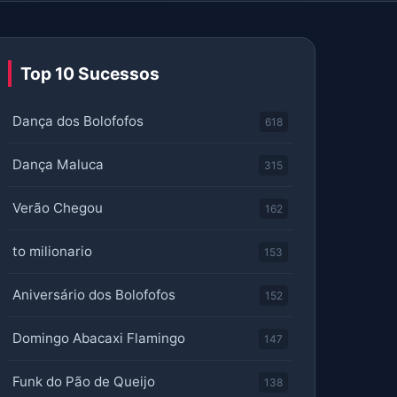
Top 10 Sucessos
Dança dos Bolofofos
618
Dança Maluca
315
Verão Chegou
162
to milionario
153
Aniversário dos Bolofofos
152
Domingo Abacaxi Flamingo
147
Funk do Pão de Queijo
138