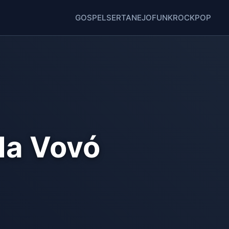
GOSPEL
SERTANEJO
FUNK
ROCK
POP
da Vovó