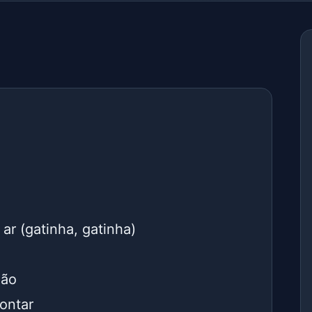
o
ar (gatinha, gatinha)
não
ontar