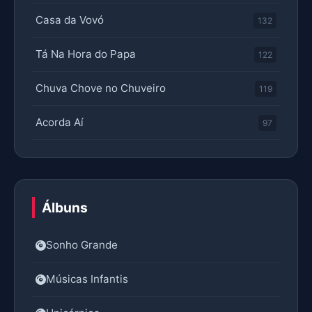
Casa da Vovó
132
Tá Na Hora do Papa
122
Chuva Chove no Chuveiro
119
Acorda Aí
97
Álbuns
Sonho Grande
Músicas Infantis