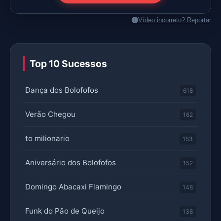
Vídeo incorreto? Reportar
Top 10 Sucessos
Dança dos Bolofofos
618
Verão Chegou
162
to milionario
153
Aniversário dos Bolofofos
152
Domingo Abacaxi Flamingo
148
Funk do Pão de Queijo
138