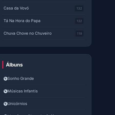
Casa da Vovó
132
Tá Na Hora do Papa
122
Chuva Chove no Chuveiro
119
Álbuns
Sonho Grande
Músicas Infantis
Unicórnios