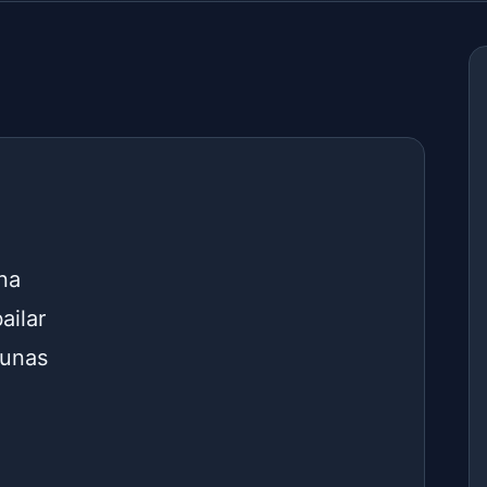
ina
ailar
Dunas