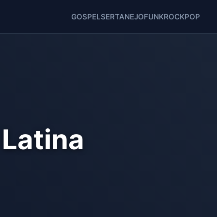
GOSPEL
SERTANEJO
FUNK
ROCK
POP
 Latina