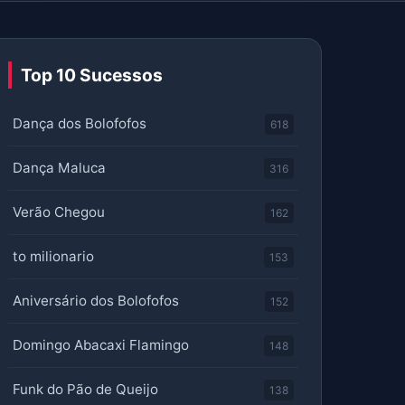
Top 10 Sucessos
Dança dos Bolofofos
618
Dança Maluca
316
Verão Chegou
162
to milionario
153
Aniversário dos Bolofofos
152
Domingo Abacaxi Flamingo
148
Funk do Pão de Queijo
138